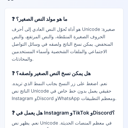
ما هو مولد النص الصغير؟
❓
هو أداة تُحوّل النص العادي إلى أحرف Unicode صغيرة:
الحروف الصغيرة المنمّطة، والنص المرتفع، والنص
المنخفض. يمكن نسخ الناتج ولصقه في وسائل التواصل
الاجتماعي والملفات الشخصية وأسماء المستخدمين
والمحادثات.
هل يمكن نسخ النص الصغير ولصقه؟
❓
نعم. اضغط على زر النسخ بجانب النمط الذي تريده.
الناتج نص Unicode حقيقي يعمل بدون خط خاص في
Instagram وDiscord وWhatsApp ومعظم التطبيقات.
هل يعمل في Instagram وTikTok وDiscord؟
❓
نعم. يظهر نص Unicode في معظم المنصات الحديثة.