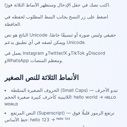
اكتب نصك في حقل الإدخال وستظهر الأنماط الثلاثة فورًا.
اضغط على زر النسخ بجانب النمط المطلوب لحفظه في
الحافظة.
الناتج هو نص Unicode حقيقي وليس صورة أو تنسيقًا خاصًا،
ويمكن لصقه في أي تطبيق يدعم Unicode.
يعمل في Instagram وTwitter/X وTikTok وDiscord
وWhatsApp ومعظم المنصات.
الأنماط الثلاثة للنص الصغير
الحروف الصغيرة المنمّطة (Small Caps) — تبدو الأحرف
اللاتينية كأحرف كبيرة صغيرة الحجم: hello world → ʜᴇʟʟᴏ
ᴡᴏʀʟᴅ
النص المرتفع (Superscript) — ترتفع الرموز قليلًا فوق
خط الأساس: hello 123 → ʰᵉˡˡᵒ ¹²³