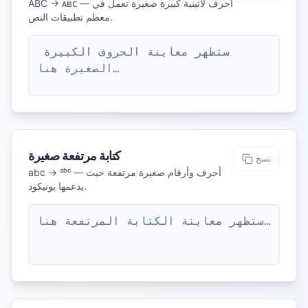
ABC → ᴀʙᴄ — أحرف لاتينية كبيرة صغيرة تعمل في
معظم تطبيقات النص.
ستظهر معاينة الحروف الكبيرة 
الصغيرة هنا…
كتابة مرتفعة صغيرة
نسخ
abc → ᵃᵇᶜ — أحرف وأرقام صغيرة مرتفعة حيث
يدعمها يونيكود.
ستظهر معاينة الكتابة المرتفعة هنا…