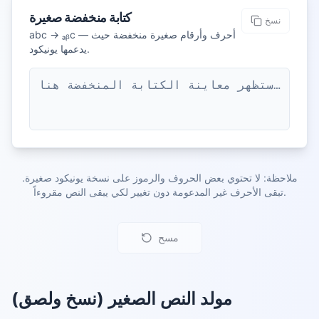
كتابة منخفضة صغيرة
نسخ
abc → ₐᵦc — أحرف وأرقام صغيرة منخفضة حيث
يدعمها يونيكود.
ستظهر معاينة الكتابة المنخفضة هنا…
ملاحظة: لا تحتوي بعض الحروف والرموز على نسخة يونيكود صغيرة.
تبقى الأحرف غير المدعومة دون تغيير لكي يبقى النص مقروءاً.
مسح
مولد النص الصغير (نسخ ولصق)