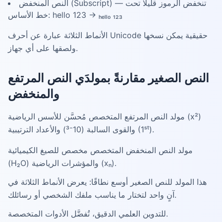
النص المنخفض (Subscript) — تنخفض الرموز قليلًا تحت
خط الأساس: hello 123 → ₕₑₗₗₒ ₁₂₃
الأنماط الثلاثة عبارة عن أحرف Unicode حقيقية يمكن نسخها
ولصقها على أي جهاز.
النص الصغير مقارنةً بمولدَي النص المرتفع
والمنخفض
مولد النص المرتفع المتخصص مُحسَّن للأسس الرياضية (x²)
والقوى السالبة (10⁻³) والأعداد الترتيبية (1ˢᵗ).
مولد النص المنخفض المتخصص مخصص للصيغ الكيميائية
(H₂O) والمؤشرات الرياضية (xₙ).
هذا المولد للنص الصغير أوسع نطاقًا: يعرض الأنماط الثلاثة في
آنٍ واحد لتختار ما يناسب ملفك الشخصي أو رسائلك.
للتدوين العلمي الدقيق، تُفضَّل الأدوات المتخصصة.