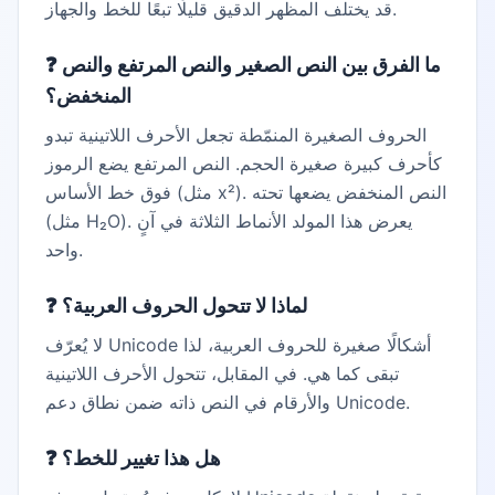
قد يختلف المظهر الدقيق قليلًا تبعًا للخط والجهاز.
ما الفرق بين النص الصغير والنص المرتفع والنص
❓
المنخفض؟
الحروف الصغيرة المنمّطة تجعل الأحرف اللاتينية تبدو
كأحرف كبيرة صغيرة الحجم. النص المرتفع يضع الرموز
فوق خط الأساس (مثل x²). النص المنخفض يضعها تحته
(مثل H₂O). يعرض هذا المولد الأنماط الثلاثة في آنٍ
واحد.
لماذا لا تتحول الحروف العربية؟
❓
لا يُعرّف Unicode أشكالًا صغيرة للحروف العربية، لذا
تبقى كما هي. في المقابل، تتحول الأحرف اللاتينية
والأرقام في النص ذاته ضمن نطاق دعم Unicode.
هل هذا تغيير للخط؟
❓