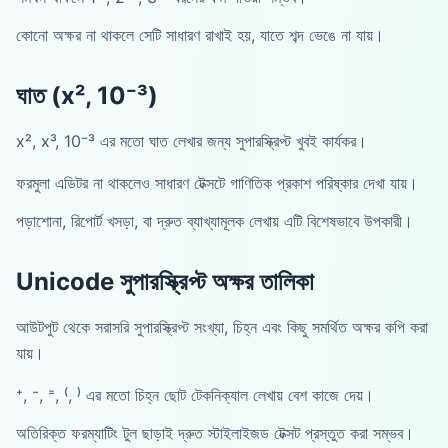
কোনো অক্ষর না থাকলে সেটি সাধারণ রাখাই হয়, যাতে শব্দ ভেঙে না যায়।
ঘাত (x², 10⁻³)
x², x³, 10⁻³ এর মতো ঘাত লেখার জন্য সুপারস্ক্রিপ্ট খুবই কার্যকর।
ফরমুলা এডিটর না থাকলেও সাধারণ টেক্সটে গাণিতিক প্রকাশ পরিষ্কার দেখা যায়।
পড়াশোনা, রিপোর্ট খসড়া, বা দ্রুত ব্যাখ্যামূলক লেখায় এটি বিশেষভাবে উপকারী।
Unicode সুপারস্ক্রিপ্ট অক্ষর তালিকা
আউটপুট থেকে সরাসরি সুপারস্ক্রিপ্ট সংখ্যা, চিহ্ন এবং কিছু সমর্থিত অক্ষর কপি করা
যায়।
⁺, ⁻, ⁼, ⁽, ⁾ এর মতো চিহ্ন ছোট টেকনিক্যাল লেখায় বেশ কাজে দেয়।
অতিরিক্ত ফরম্যাটিং টুল ছাড়াই দ্রুত স্টাইলাইজড টেক্সট প্রস্তুত করা সম্ভব।