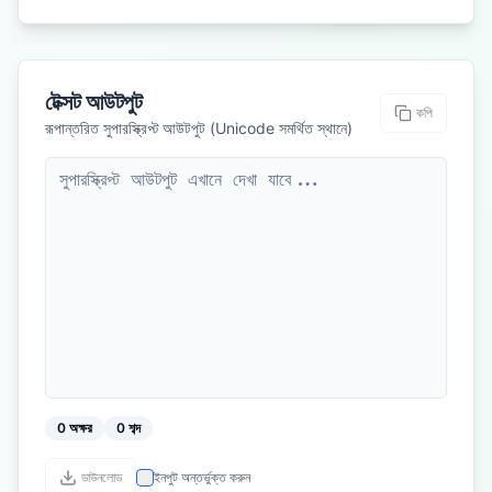
টেক্সট আউটপুট
কপি
রূপান্তরিত সুপারস্ক্রিপ্ট আউটপুট (Unicode সমর্থিত স্থানে)
0
অক্ষর
0
শব্দ
ডাউনলোড
ইনপুট অন্তর্ভুক্ত করুন