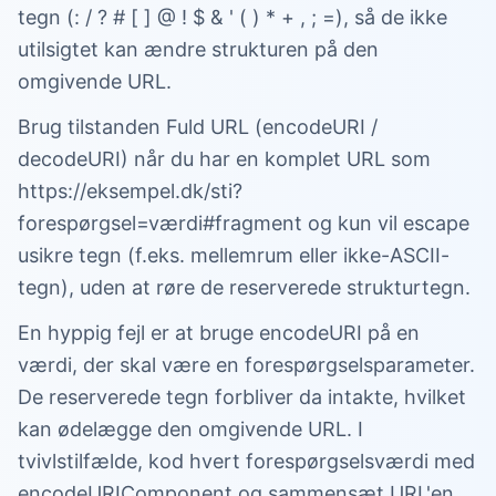
tegn (: / ? # [ ] @ ! $ & ' ( ) * + , ; =), så de ikke
utilsigtet kan ændre strukturen på den
omgivende URL.
Brug tilstanden Fuld URL (encodeURI /
decodeURI) når du har en komplet URL som
https://eksempel.dk/sti?
forespørgsel=værdi#fragment og kun vil escape
usikre tegn (f.eks. mellemrum eller ikke-ASCII-
tegn), uden at røre de reserverede strukturtegn.
En hyppig fejl er at bruge encodeURI på en
værdi, der skal være en forespørgselsparameter.
De reserverede tegn forbliver da intakte, hvilket
kan ødelægge den omgivende URL. I
tvivlstilfælde, kod hvert forespørgselsværdi med
encodeURIComponent og sammensæt URL'en