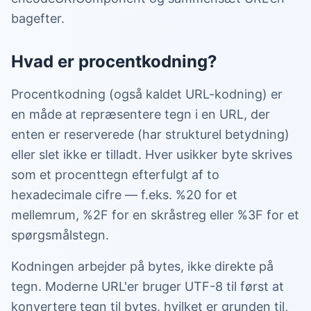
bagefter.
Hvad er procentkodning?
Procentkodning (også kaldet URL-kodning) er
en måde at repræsentere tegn i en URL, der
enten er reserverede (har strukturel betydning)
eller slet ikke er tilladt. Hver usikker byte skrives
som et procenttegn efterfulgt af to
hexadecimale cifre — f.eks. %20 for et
mellemrum, %2F for en skråstreg eller %3F for et
spørgsmålstegn.
Kodningen arbejder på bytes, ikke direkte på
tegn. Moderne URL'er bruger UTF-8 til først at
konvertere tegn til bytes, hvilket er grunden til,