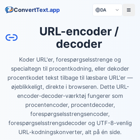
ConvertText.app
DA
URL-encoder /
decoder
Koder URL'er, forespørgselsstrenge og
specialtegn til procentkodning, eller dekoder
procentkodet tekst tilbage til læsbare URL'er —
øjeblikkeligt, direkte i browseren. Dette URL-
encoder-decoder-værktøj fungerer som
procentencoder, procentdecoder,
forespørgselsstrengs­encoder,
forespørgselsstrengs­decoder og UTF-8-venlig
URL-kodningskonverter, alt på én side.