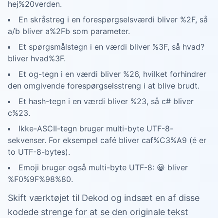
hej%20verden.
En skråstreg i en forespørgselsværdi bliver %2F, så
a/b bliver a%2Fb som parameter.
Et spørgsmålstegn i en værdi bliver %3F, så hvad?
bliver hvad%3F.
Et og-tegn i en værdi bliver %26, hvilket forhindrer
den omgivende forespørgselsstreng i at blive brudt.
Et hash-tegn i en værdi bliver %23, så c# bliver
c%23.
Ikke-ASCII-tegn bruger multi-byte UTF-8-
sekvenser. For eksempel café bliver caf%C3%A9 (é er
to UTF-8-bytes).
Emoji bruger også multi-byte UTF-8: 😀 bliver
%F0%9F%98%80.
Skift værktøjet til Dekod og indsæt en af disse
kodede strenge for at se den originale tekst