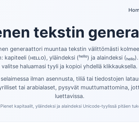
Hom
enen tekstin genera
nen generaattori muuntaa tekstin välittömästi kolme
: kapiteeli (ʜᴇʟʟᴏ), yläindeksi (ʰᵉˡˡᵒ) ja alaindeksi (ₕₑₗₗₒ).
valitse haluamasi tyyli ja kopioi yhdellä klikkauksella.
 selaimessa ilman asennusta, tiliä tai tiedostojen lataus
rilliset tai arabialaset, pysyvät muuttumattomina, jot
luettavissa.
ienet kapitaalit, yläindeksi ja alaindeksi Unicode-tyylissä pitäen tu