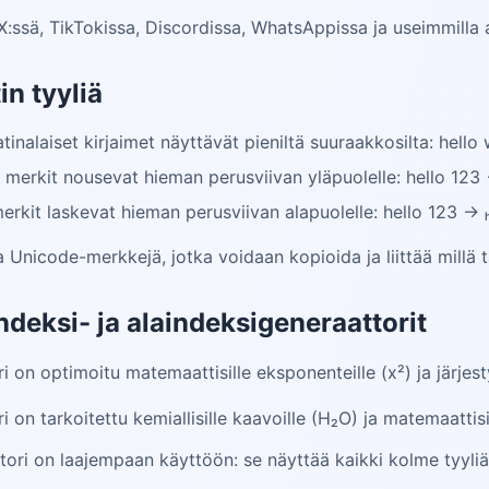
X:ssä, TikTokissa, Discordissa, WhatsAppissa ja useimmilla a
n tyyliä
tinalaiset kirjaimet näyttävät pieniltä suuraakkosilta: hell
merkit nousevat hieman perusviivan yläpuolelle: hello 123 → 
rkit laskevat hieman perusviivan alapuolelle: hello 123 → ₕₑₗ
a Unicode-merkkejä, jotka voidaan kopioida ja liittää millä t
indeksi- ja alaindeksigeneraattorit
i on optimoitu matemaattisille eksponenteille (x²) ja järjestys
i on tarkoitettu kemiallisille kaavoille (H₂O) ja matemaattisil
ori on laajempaan käyttöön: se näyttää kaikki kolme tyyliä 