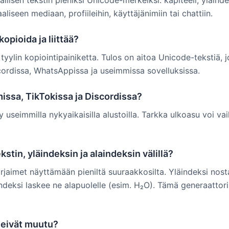
llisen tekstin pieniksi Unicode-merkeiksi: kapiteeli, yläinde
aaliseen mediaan, profiileihin, käyttäjänimiin tai chattiin.
opioida ja liittää?
yylin kopiointipainiketta. Tulos on aitoa Unicode-tekstiä, jo
scordissa, WhatsAppissa ja useimmissa sovelluksissa.
issa, TikTokissa ja Discordissa?
 useimmilla nykyaikaisilla alustoilla. Tarkka ulkoasu voi vai
stin, yläindeksin ja alaindeksin välillä?
 kirjaimet näyttämään pieniltä suuraakkosilta. Yläindeksi nos
aindeksi laskee ne alapuolelle (esim. H₂O). Tämä generaattor
t eivät muutu?