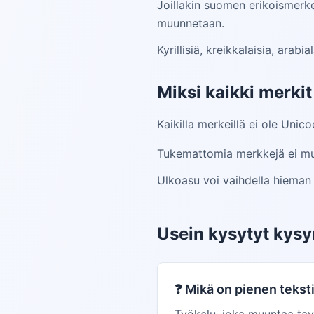
Joillakin suomen erikoismerkei
muunnetaan.
Kyrillisiä, kreikkalaisia, arabi
Miksi kaikki merki
Kaikilla merkeillä ei ole Unic
Tukemattomia merkkejä ei muu
Ulkoasu voi vaihdella hieman a
Usein kysytyt kys
❓
Mikä on pienen tekst