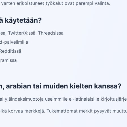
 varten erikoistuneet työkalut ovat parempi valinta.
iä käytetään?
sa, Twitter/X:ssä, Threadsissa
d-palvelimilla
Redditissä
gramissa
, arabian tai muiden kielten kanssa?
i yläindeksimuotoja useimmille ei-latinalaisille kirjoitusjärje
i eikä korvaa merkkejä. Tukemattomat merkit pysyvät muuttu