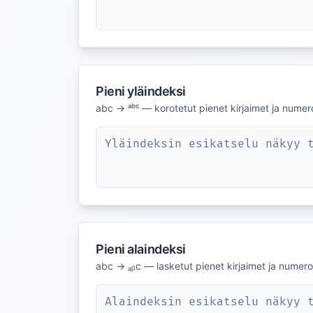
Pieni yläindeksi
abc → ᵃᵇᶜ — korotetut pienet kirjaimet ja numero
Yläindeksin esikatselu näkyy 
Pieni alaindeksi
abc → ₐᵦc — lasketut pienet kirjaimet ja numerot
Alaindeksin esikatselu näkyy 