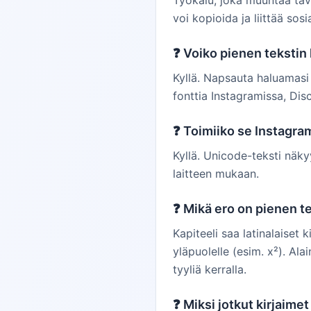
Työkalu, joka muuntaa tava
voi kopioida ja liittää sosi
❓
Voiko pienen tekstin k
Kyllä. Napsauta haluamasi t
fonttia Instagramissa, Di
❓
Toimiiko se Instagram
Kyllä. Unicode-teksti näkyy
laitteen mukaan.
❓
Mikä ero on pienen tek
Kapiteeli saa latinalaiset
yläpuolelle (esim. x²). Al
tyyliä kerralla.
❓
Miksi jotkut kirjaime