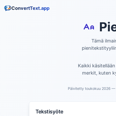
ConvertText.app
Pi
Tämä ilmai
pienitekstityyliin
Kaikki käsitellään
merkit, kuten ky
Päivitetty toukokuu 2026 — P
Tekstisyöte