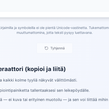
kirjaimilla ja symboleilla ei ole pientä Unicode-vastinetta. Tukemattom
muuttumattomina, jotta teksti pysyy luettavana.
Tyhjennä
aattori (kopioi ja liitä)
ja kaikki kolme tyyliä näkyvät välittömästi.
iointipainiketta tallentaaksesi sen leikepöydälle.
ä — ei kuva tai erityinen muotoilu — ja sen voi liittää mihi