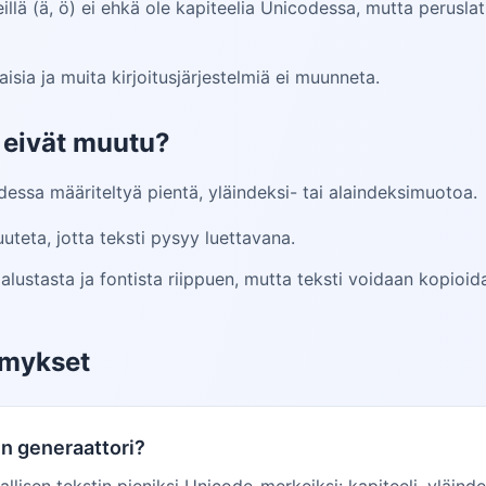
llä (ä, ö) ei ehkä ole kapiteelia Unicodessa, mutta peruslat
alaisia ja muita kirjoitusjärjestelmiä ei muunneta.
t eivät muutu?
odessa määriteltyä pientä, yläindeksi- tai alaindeksimuotoa.
teta, jotta teksti pysyy luettavana.
lustasta ja fontista riippuen, mutta teksti voidaan kopioida
ymykset
in generaattori?