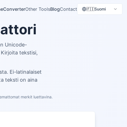
e
Converter
Other Tools
Blog
Contact
🇫🇮
Suomi
attori
en Unicode-
 Kirjoita tekstisi,
ta. Ei-latinalaiset
ta teksti on aina
kemattomat merkit luettavina.