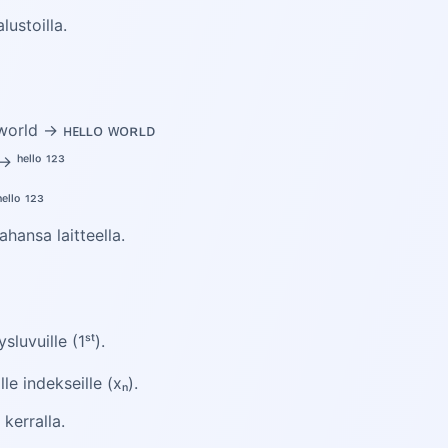
lustoilla.
o world → ʜᴇʟʟᴏ ᴡᴏʀʟᴅ
ʰᵉˡˡᵒ ¹²³
ₗₒ ₁₂₃
ahansa laitteella.
luvuille (1ˢᵗ).
le indekseille (xₙ).
kerralla.