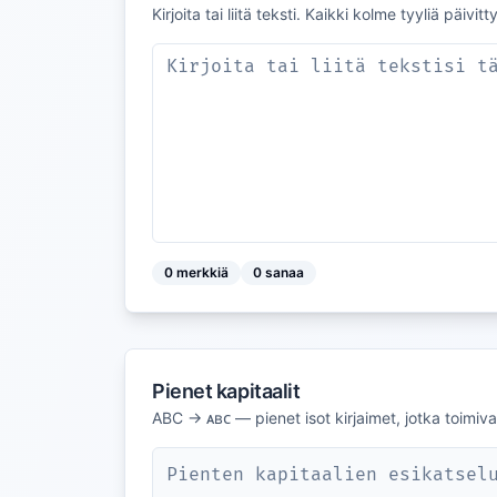
Kirjoita tai liitä teksti. Kaikki kolme tyyliä päivitt
0
merkkiä
0
sanaa
Pienet kapitaalit
ABC → ᴀʙᴄ — pienet isot kirjaimet, jotka toimiva
Pienten kapitaalien esikatsel