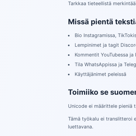
Tarkkaa tieteellistä merkintää
Missä pientä tekst
Bio Instagramissa, TikTokis
Lempinimet ja tagit Discor
Kommentit YouTubessa ja 
Tila WhatsAppissa ja Tele
Käyttäjänimet peleissä
Toimiiko se suomen
Unicode ei määrittele pieniä ta
Tämä työkalu ei translittero
luettavana.