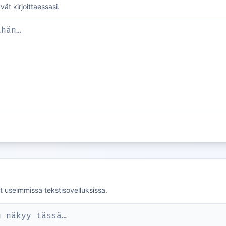
yvät kirjoittaessasi.
t useimmissa tekstisovelluksissa.
u näkyy tässä…