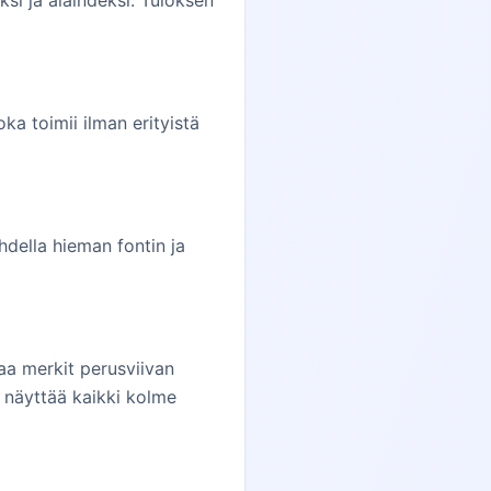
ksi ja alaindeksi. Tuloksen
ka toimii ilman erityistä
hdella hieman fontin ja
taa merkit perusviivan
i näyttää kaikki kolme