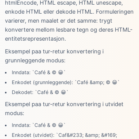
htmlEncode, HTML escape, HTML unescape,
enkode HTML eller dekode HTML. Formuleringen
varierer, men maalet er det samme: trygt
konvertere mellom lesbare tegn og deres HTML-
entitetsrepresentasjon.
Eksempel paa tur-retur konvertering i
grunnleggende modus:
Inndata: `Café & © 😀`
Enkodet (grunnleggende): `Café &amp; © 😀`
Dekodet: `Café & © 😀`
Eksempel paa tur-retur konvertering i utvidet
modus:
Inndata: `Café & © 😀`
Enkodet (utvidet): `Caf&#233; &amp; &#169;