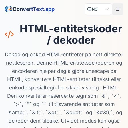
ConvertText.app
NO
HTML-entitetskoder
/ dekoder
Dekod og enkod HTML-entiteter pa nett direkte i
nettleseren. Denne HTML-entitetsdekoderen og
encoderen hjelper deg a gjore unescape pa
HTML, konvertere HTML-entiteter til tekst eller
enkode spesialtegn for sikker visning i HTML.
Den konverterer reserverte tegn som `&`, `<`,
`>`, `"` og `'` til tilsvarende entiteter som
`&amp;`, `&lt;`, `&gt;`, `&quot;` og `&#39;`, og
dekoder dem tilbake. Utvidet modus kan ogsa