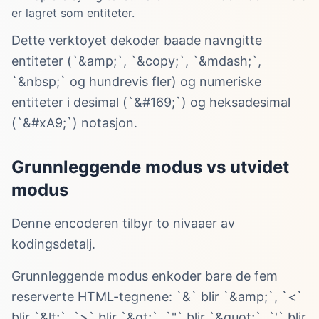
er lagret som entiteter.
Dette verktoyet dekoder baade navngitte
entiteter (`&amp;`, `&copy;`, `&mdash;`,
`&nbsp;` og hundrevis fler) og numeriske
entiteter i desimal (`&#169;`) og heksadesimal
(`&#xA9;`) notasjon.
Grunnleggende modus vs utvidet
modus
Denne encoderen tilbyr to nivaaer av
kodingsdetalj.
Grunnleggende modus enkoder bare de fem
reserverte HTML-tegnene: `&` blir `&amp;`, `<`
blir `&lt;`, `>` blir `&gt;`, `"` blir `&quot;`, `'` blir