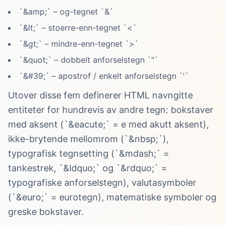
`&amp;` – og-tegnet `&`
`&lt;` – stoerre-enn-tegnet `<`
`&gt;` – mindre-enn-tegnet `>`
`&quot;` – dobbelt anforselstegn `"`
`&#39;` – apostrof / enkelt anforselstegn `'`
Utover disse fem definerer HTML navngitte
entiteter for hundrevis av andre tegn: bokstaver
med aksent (`&eacute;` = e med akutt aksent),
ikke-brytende mellomrom (`&nbsp;`),
typografisk tegnsetting (`&mdash;` =
tankestrek, `&ldquo;` og `&rdquo;` =
typografiske anforselstegn), valutasymboler
(`&euro;` = eurotegn), matematiske symboler og
greske bokstaver.