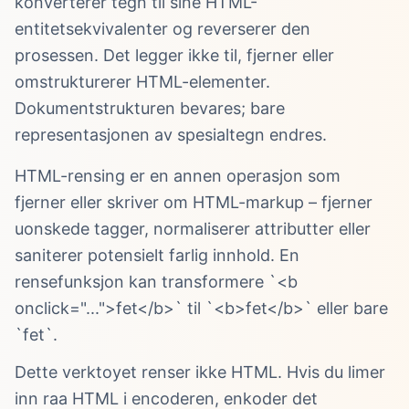
konverterer tegn til sine HTML-
entitetsekvivalenter og reverserer den
prosessen. Det legger ikke til, fjerner eller
omstrukturerer HTML-elementer.
Dokumentstrukturen bevares; bare
representasjonen av spesialtegn endres.
HTML-rensing er en annen operasjon som
fjerner eller skriver om HTML-markup – fjerner
uonskede tagger, normaliserer attributter eller
saniterer potensielt farlig innhold. En
rensefunksjon kan transformere `<b
onclick="...">fet</b>` til `<b>fet</b>` eller bare
`fet`.
Dette verktoyet renser ikke HTML. Hvis du limer
inn raa HTML i encoderen, enkoder det