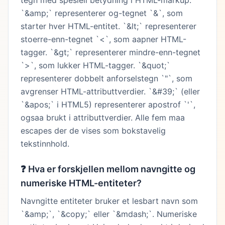
tegn med spesiell betydning i HTML-markup.
`&amp;` representerer og-tegnet `&`, som
starter hver HTML-entitet. `&lt;` representerer
stoerre-enn-tegnet `<`, som aapner HTML-
tagger. `&gt;` representerer mindre-enn-tegnet
`>`, som lukker HTML-tagger. `&quot;`
representerer dobbelt anforselstegn `"`, som
avgrenser HTML-attributtverdier. `&#39;` (eller
`&apos;` i HTML5) representerer apostrof `'`,
ogsaa brukt i attributtverdier. Alle fem maa
escapes der de vises som bokstavelig
tekstinnhold.
❓
Hva er forskjellen mellom navngitte og
numeriske HTML-entiteter?
Navngitte entiteter bruker et lesbart navn som
`&amp;`, `&copy;` eller `&mdash;`. Numeriske