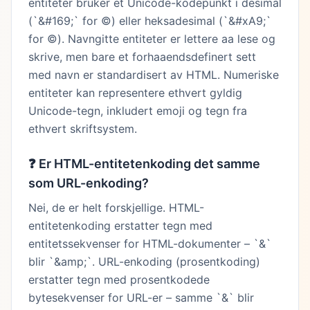
entiteter bruker et Unicode-kodepunkt i desimal
(`&#169;` for ©) eller heksadesimal (`&#xA9;`
for ©). Navngitte entiteter er lettere aa lese og
skrive, men bare et forhaaendsdefinert sett
med navn er standardisert av HTML. Numeriske
entiteter kan representere ethvert gyldig
Unicode-tegn, inkludert emoji og tegn fra
ethvert skriftsystem.
❓
Er HTML-entitetenkoding det samme
som URL-enkoding?
Nei, de er helt forskjellige. HTML-
entitetenkoding erstatter tegn med
entitetssekvenser for HTML-dokumenter – `&`
blir `&amp;`. URL-enkoding (prosentkoding)
erstatter tegn med prosentkodede
bytesekvenser for URL-er – samme `&` blir