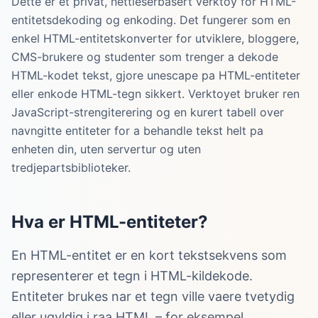
Dette er et privat, nettleserbasert verktoy for HTML-
entitetsdekoding og enkoding. Det fungerer som en
enkel HTML-entitetskonverter for utviklere, bloggere,
CMS-brukere og studenter som trenger a dekode
HTML-kodet tekst, gjore unescape pa HTML-entiteter
eller enkode HTML-tegn sikkert. Verktoyet bruker ren
JavaScript-strengiterering og en kurert tabell over
navngitte entiteter for a behandle tekst helt pa
enheten din, uten servertur og uten
tredjepartsbiblioteker.
Hva er HTML-entiteter?
En HTML-entitet er en kort tekstsekvens som
representerer et tegn i HTML-kildekode.
Entiteter brukes nar et tegn ville vaere tvetydig
eller ugyldig i raa HTML – for eksempel