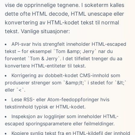
vise de opprinnelige tegnene. I soketerm kalles
dette ofte HTML decode, HTML unescape eller
konvertering av HTML-kodet tekst til normal
tekst. Vanlige situasjoner:
API-svar hvis strengfelt inneholder HTML-escaped
tekst – for eksempel `Tom &amp; Jerry` nar du
forventet `Tom & Jerry`. I det tilfellet trenger du aa
konvertere HTML-entiteter til tekst.
Korrigering av dobbelt-kodet CMS-innhold som
produserer strenger som `&amp;lt;` i stedet for `&lt;`
eller `<`.
Lese RSS- eller Atom-feedoppforinger hvis
tekstinnhold typisk er HTML-kodet.
Inspeksjon av logglinjer som inneholder HTML-
escaped sporingsparametere eller feilmeldinger.
Kopiere synlig tekst fra en HTML-kildefil der innhold