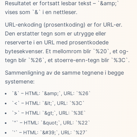
Resultatet er fortsatt lesbar tekst – `&amp;`
vises som `&` i en nettleser.
URL-enkoding (prosentkoding) er for URL-er.
Den erstatter tegn som er utrygge eller
reserverte i en URL med prosentkodede
bytesekvenser. Et mellomrom blir `%20`, et og-
tegn blir `%26`, et stoerre-enn-tegn blir `%3C`.
Sammenligning av de samme tegnene i begge
systemene:
`&` – HTML: `&amp;`, URL: `%26`
`<` – HTML: `&lt;`, URL: `%3C`
`>` – HTML: `&gt;`, URL: `%3E`
`"` – HTML: `&quot;`, URL: `%22`
`'` – HTML: `&#39;`, URL: `%27`