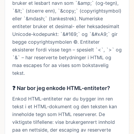
bruker et lesbart navn som `&amp;` (og-tegn),
`&lt;` (stoerre enn), `&copy;` (copyrightsymbol)
eller `&mdash;` (tankestrek). Numeriske
entiteter bruker et desimal- eller heksadesimalt
Unicode-kodepunkt: `&#169;` og `&#xA9;` gir
begge copyrightsymbolen ©. Entiteter
eksisterer fordi visse tegn – spesielt `<`, `>` og
`&` – har reserverte betydninger i HTML og
maa escapes for aa vises som bokstavelig
tekst.
❓
Nar bor jeg enkode HTML-entiteter?
Enkod HTML-entiteter nar du bygger inn ren
tekst i et HTML-dokument og den teksten kan
inneholde tegn som HTML reserverer. De
viktigste tilfellene: vise brukergenrert innhold
paa en nettside, der escaping av reserverte