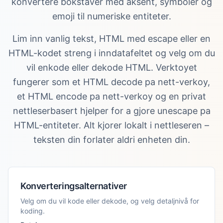
konvertere bokstaver med aksent, symboler og
emoji til numeriske entiteter.
Lim inn vanlig tekst, HTML med escape eller en
HTML-kodet streng i inndatafeltet og velg om du
vil enkode eller dekode HTML. Verktoyet
fungerer som et HTML decode pa nett-verkoy,
et HTML encode pa nett-verkoy og en privat
nettleserbasert hjelper for a gjore unescape pa
HTML-entiteter. Alt kjorer lokalt i nettleseren –
teksten din forlater aldri enheten din.
Konverteringsalternativer
Velg om du vil kode eller dekode, og velg detaljnivå for
koding.