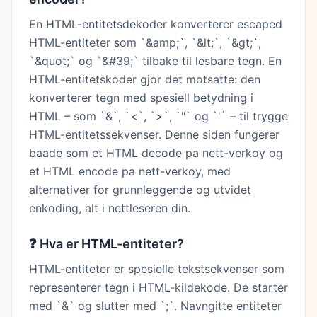
En HTML-entitetsdekoder konverterer escaped
HTML-entiteter som `&amp;`, `&lt;`, `&gt;`,
`&quot;` og `&#39;` tilbake til lesbare tegn. En
HTML-entitetskoder gjor det motsatte: den
konverterer tegn med spesiell betydning i
HTML – som `&`, `<`, `>`, `"` og `'` – til trygge
HTML-entitetssekvenser. Denne siden fungerer
baade som et HTML decode pa nett-verkoy og
et HTML encode pa nett-verkoy, med
alternativer for grunnleggende og utvidet
enkoding, alt i nettleseren din.
❓
Hva er HTML-entiteter?
HTML-entiteter er spesielle tekstsekvenser som
representerer tegn i HTML-kildekode. De starter
med `&` og slutter med `;`. Navngitte entiteter