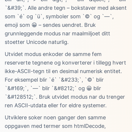
`&#39;`. Alle andre tegn – bokstaver med aksent
som `é` og `ü`, symboler som `©` og `—`,
emoji som 😀 – sendes uendret. Bruk
grunnleggende modus nar maalmiljoet ditt
stoetter Unicode naturlig.
Utvidet modus enkoder de samme fem
reserverte tegnene og konverterer i tillegg hvert
ikke-ASCII-tegn til en desimal numerisk entitet.
For eksempel blir `é` `&#233;`, `©` blir
`&#169;`, `—` blir `&#8212;` og 😀 blir
`&#128512;`. Bruk utvidet modus nar du trenger
ren ASCII-utdata eller for eldre systemer.
Utviklere soker noen ganger den samme
oppgaven med termer som htmlDecode,