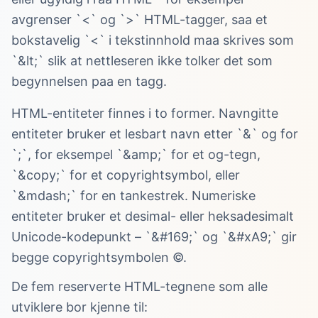
avgrenser `<` og `>` HTML-tagger, saa et
bokstavelig `<` i tekstinnhold maa skrives som
`&lt;` slik at nettleseren ikke tolker det som
begynnelsen paa en tagg.
HTML-entiteter finnes i to former. Navngitte
entiteter bruker et lesbart navn etter `&` og for
`;`, for eksempel `&amp;` for et og-tegn,
`&copy;` for et copyrightsymbol, eller
`&mdash;` for en tankestrek. Numeriske
entiteter bruker et desimal- eller heksadesimalt
Unicode-kodepunkt – `&#169;` og `&#xA9;` gir
begge copyrightsymbolen ©.
De fem reserverte HTML-tegnene som alle
utviklere bor kjenne til: