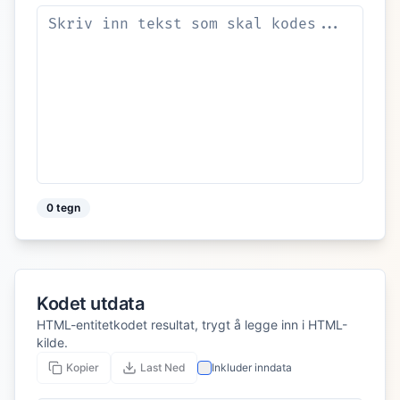
0
tegn
Kodet utdata
HTML-entitetkodet resultat, trygt å legge inn i HTML-
kilde.
Kopier
Last Ned
Inkluder inndata