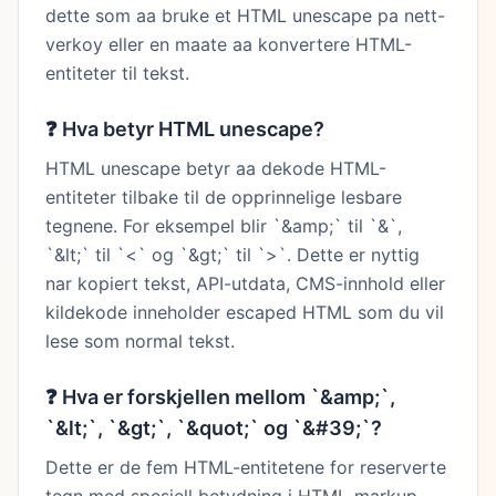
dette som aa bruke et HTML unescape pa nett-
verkoy eller en maate aa konvertere HTML-
entiteter til tekst.
❓
Hva betyr HTML unescape?
HTML unescape betyr aa dekode HTML-
entiteter tilbake til de opprinnelige lesbare
tegnene. For eksempel blir `&amp;` til `&`,
`&lt;` til `<` og `&gt;` til `>`. Dette er nyttig
nar kopiert tekst, API-utdata, CMS-innhold eller
kildekode inneholder escaped HTML som du vil
lese som normal tekst.
❓
Hva er forskjellen mellom `&amp;`,
`&lt;`, `&gt;`, `&quot;` og `&#39;`?
Dette er de fem HTML-entitetene for reserverte