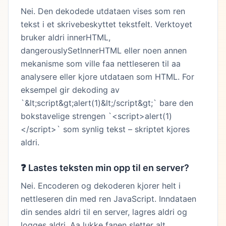
Nei. Den dekodede utdataen vises som ren
tekst i et skrivebeskyttet tekstfelt. Verktoyet
bruker aldri innerHTML,
dangerouslySetInnerHTML eller noen annen
mekanisme som ville faa nettleseren til aa
analysere eller kjore utdataen som HTML. For
eksempel gir dekoding av
`&lt;script&gt;alert(1)&lt;/script&gt;` bare den
bokstavelige strengen `<script>alert(1)
</script>` som synlig tekst – skriptet kjores
aldri.
❓
Lastes teksten min opp til en server?
Nei. Encoderen og dekoderen kjorer helt i
nettleseren din med ren JavaScript. Inndataen
din sendes aldri til en server, lagres aldri og
logges aldri. Aa lukke fanen sletter alt.