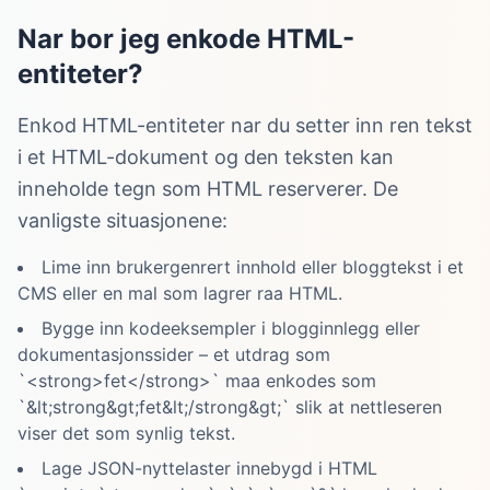
Nar bor jeg enkode HTML-
entiteter?
Enkod HTML-entiteter nar du setter inn ren tekst
i et HTML-dokument og den teksten kan
inneholde tegn som HTML reserverer. De
vanligste situasjonene:
Lime inn brukergenrert innhold eller bloggtekst i et
CMS eller en mal som lagrer raa HTML.
Bygge inn kodeeksempler i blogginnlegg eller
dokumentasjonssider – et utdrag som
`<strong>fet</strong>` maa enkodes som
`&lt;strong&gt;fet&lt;/strong&gt;` slik at nettleseren
viser det som synlig tekst.
Lage JSON-nyttelaster innebygd i HTML