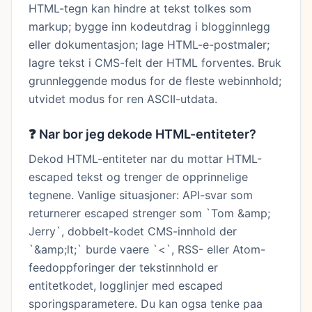
HTML-tegn kan hindre at tekst tolkes som
markup; bygge inn kodeutdrag i blogginnlegg
eller dokumentasjon; lage HTML-e-postmaler;
lagre tekst i CMS-felt der HTML forventes. Bruk
grunnleggende modus for de fleste webinnhold;
utvidet modus for ren ASCII-utdata.
❓
Nar bor jeg dekode HTML-entiteter?
Dekod HTML-entiteter nar du mottar HTML-
escaped tekst og trenger de opprinnelige
tegnene. Vanlige situasjoner: API-svar som
returnerer escaped strenger som `Tom &amp;
Jerry`, dobbelt-kodet CMS-innhold der
`&amp;lt;` burde vaere `<`, RSS- eller Atom-
feedoppforinger der tekstinnhold er
entitetkodet, logglinjer med escaped
sporingsparametere. Du kan ogsa tenke paa