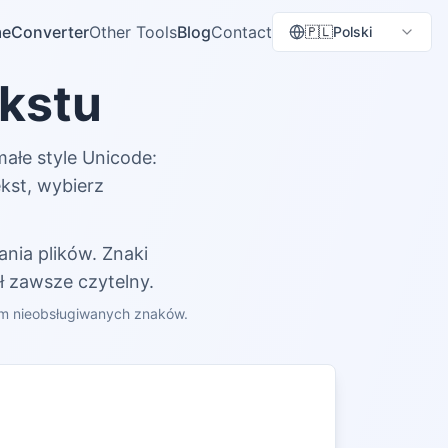
e
Converter
Other Tools
Blog
Contact
🇵🇱
Polski
kstu
ałe style Unicode:
tekst, wybierz
ania plików. Znaki
ył zawsze czytelny.
iem nieobsługiwanych znaków.