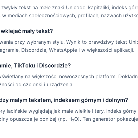
zwykły tekst na małe znaki Unicode: kapitaliki, indeks gór
 w mediach społecznościowych, profilach, nazwach użytko
wklejać mały tekst?
iowania przy wybranym stylu. Wynik to prawdziwy tekst Uni
tagramie, Discordzie, WhatsAppie i w większości aplikacji.
amie, TikToku i Discordzie?
wyświetlany na większości nowoczesnych platform. Dokład
żności od czcionki i urządzenia.
iędzy małym tekstem, indeksem górnym i dolnym?
tery łacińskie wyglądają jak małe wielkie litery. Indeks górny
olny opuszcza je poniżej (np. H₂O). Ten generator pokazuje