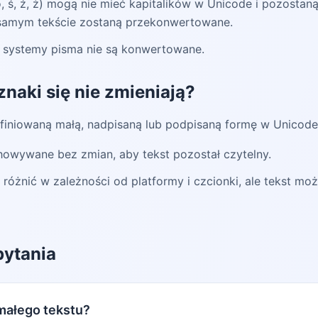
, ó, ś, ź, ż) mogą nie mieć kapitalików w Unicode i pozost
ym samym tekście zostaną przekonwertowane.
nne systemy pisma nie są konwertowane.
znaki się nie zmieniają?
efiniowaną małą, nadpisaną lub podpisaną formę w Unicode
howywane bez zmian, aby tekst pozostał czytelny.
różnić w zależności od platformy i czcionki, ale tekst mo
ytania
 małego tekstu?