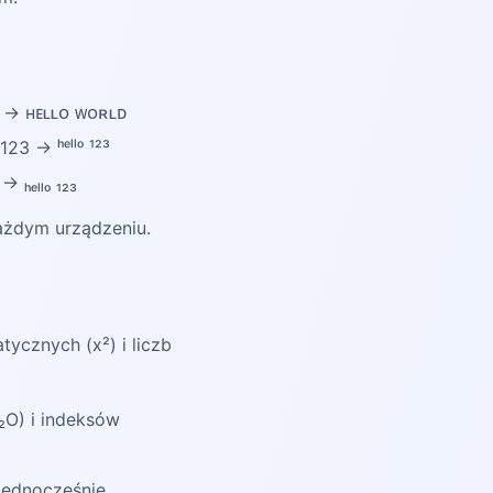
ld → ʜᴇʟʟᴏ ᴡᴏʀʟᴅ
23 → ʰᵉˡˡᵒ ¹²³
 ₕₑₗₗₒ ₁₂₃
każdym urządzeniu.
cznych (x²) i liczb
O) i indeksów
jednocześnie.