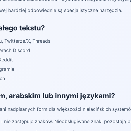
wej bardziej odpowiednie są specjalistyczne narzędzia.
ałego tekstu?
u, Twitterze/X, Threads
erach Discord
Reddit
egramie
ch
im, arabskim lub innymi językami?
 ani nadpisanych form dla większości niełacińskich system
e i nie zastępuje znaków. Nieobsługiwane znaki pozostają b