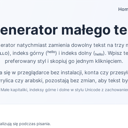
Hom
enerator małego te
erator natychmiast zamienia dowolny tekst na trzy m
ᴇʟʟᴏ), indeks górny (ʰᵉˡˡᵒ) i indeks dolny (ₕₑₗₗₒ). Wpisz 
preferowany styl i skopiuj go jednym kliknięciem.
ię w przeglądarce bez instalacji, konta czy przesył
cyrylica czy arabski, pozostają bez zmian, aby tekst b
ałe kapitaliki, indeksy górne i dolne w stylu Unicode z zachowan
alizują się podczas pisania.