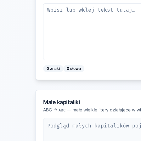
0
znaki
0
słowa
Małe kapitaliki
ABC → ᴀʙᴄ — małe wielkie litery działające w wi
Podgląd małych kapitalików po