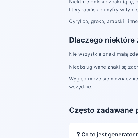
Niektóre polskie znaki (ą, ę
litery łacińskie i cyfry w t
Cyrylica, greka, arabski i i
Dlaczego niektóre 
Nie wszystkie znaki mają zd
Nieobsługiwane znaki są zac
Wygląd może się nieznacznie 
wszędzie.
Często zadawane p
❓
Co to jest generator