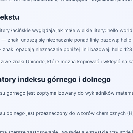
tekstu
itery łacińskie wyglądają jak małe wielkie litery: hello wor
 — znaki unoszą się nieznacznie ponad linię bazową: hello 1
znaki opadają nieznacznie poniżej linii bazowej: hello 123 →
wdziwe znaki Unicode, które można kopiować i wklejać na 
atory indeksu górnego i dolnego
u górnego jest zoptymalizowany do wykładników matematy
su dolnego jest przeznaczony do wzorów chemicznych (H₂
ma szersze zastosowanie i wyświetla wszystkie trzy style 