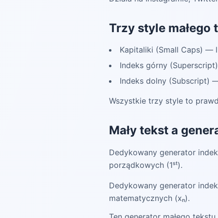
Trzy style małego 
Kapitaliki (Small Caps) — l
Indeks górny (Superscript)
Indeks dolny (Subscript) — 
Wszystkie trzy style to pra
Mały tekst a gener
Dedykowany generator indeks
porządkowych (1ˢᵗ).
Dedykowany generator indek
matematycznych (xₙ).
Ten generator małego tekstu 