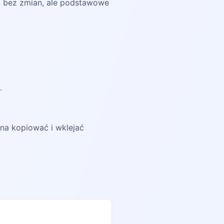
aną bez zmian, ale podstawowe
.
żna kopiować i wklejać