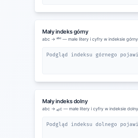
Mały indeks górny
abc → ᵃᵇᶜ — małe litery i cyfry w indeksie górn
Podgląd indeksu górnego pojaw
Mały indeks dolny
abc → ₐᵦc — małe litery i cyfry w indeksie doln
Podgląd indeksu dolnego pojaw