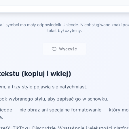
ra i symbol ma mały odpowiednik Unicode. Nieobsługiwane znaki po
tekst był czytelny.
Wyczyść
ekstu (kopiuj i wklej)
m, a trzy style pojawią się natychmiast.
obok wybranego stylu, aby zapisać go w schowku.
icode — nie obraz ani specjalne formatowanie — który mo
e.
rze/X, TikToku, Discordzie, WhatsAppie i większości platfo