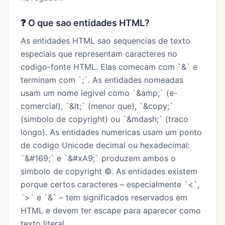
❓
O que sao entidades HTML?
As entidades HTML sao sequencias de texto
especiais que representam caracteres no
codigo-fonte HTML. Elas comecam com `&` e
terminam com `;`. As entidades nomeadas
usam um nome legivel como `&amp;` (e-
comercial), `&lt;` (menor que), `&copy;`
(simbolo de copyright) ou `&mdash;` (traco
longo). As entidades numericas usam um ponto
de codigo Unicode decimal ou hexadecimal:
`&#169;` e `&#xA9;` produzem ambos o
simbolo de copyright ©. As entidades existem
porque certos caracteres – especialmente `<`,
`>` e `&` – tem significados reservados em
HTML e devem ter escape para aparecer como
texto literal.