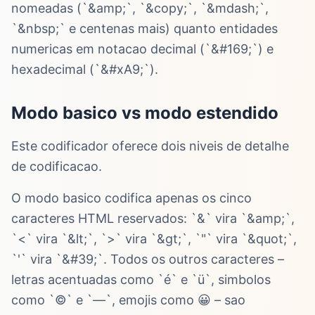
nomeadas (`&amp;`, `&copy;`, `&mdash;`,
`&nbsp;` e centenas mais) quanto entidades
numericas em notacao decimal (`&#169;`) e
hexadecimal (`&#xA9;`).
Modo basico vs modo estendido
Este codificador oferece dois niveis de detalhe
de codificacao.
O modo basico codifica apenas os cinco
caracteres HTML reservados: `&` vira `&amp;`,
`<` vira `&lt;`, `>` vira `&gt;`, `"` vira `&quot;`,
`'` vira `&#39;`. Todos os outros caracteres –
letras acentuadas como `é` e `ü`, simbolos
como `©` e `—`, emojis como 😀 – sao