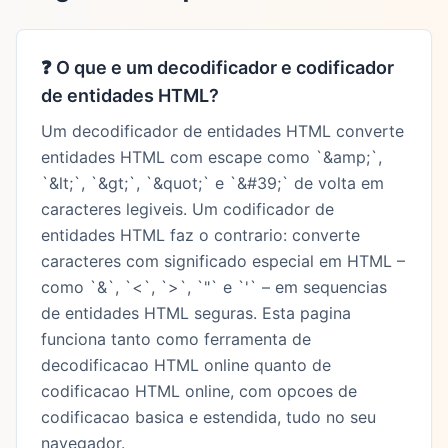
❓
O que e um decodificador e codificador
de entidades HTML?
Um decodificador de entidades HTML converte
entidades HTML com escape como `&amp;`,
`&lt;`, `&gt;`, `&quot;` e `&#39;` de volta em
caracteres legiveis. Um codificador de
entidades HTML faz o contrario: converte
caracteres com significado especial em HTML –
como `&`, `<`, `>`, `"` e `'` – em sequencias
de entidades HTML seguras. Esta pagina
funciona tanto como ferramenta de
decodificacao HTML online quanto de
codificacao HTML online, com opcoes de
codificacao basica e estendida, tudo no seu
navegador.