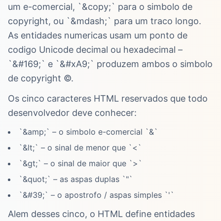
um e-comercial, `&copy;` para o simbolo de
copyright, ou `&mdash;` para um traco longo.
As entidades numericas usam um ponto de
codigo Unicode decimal ou hexadecimal –
`&#169;` e `&#xA9;` produzem ambos o simbolo
de copyright ©.
Os cinco caracteres HTML reservados que todo
desenvolvedor deve conhecer:
`&amp;` – o simbolo e-comercial `&`
`&lt;` – o sinal de menor que `<`
`&gt;` – o sinal de maior que `>`
`&quot;` – as aspas duplas `"`
`&#39;` – o apostrofo / aspas simples `'`
Alem desses cinco, o HTML define entidades