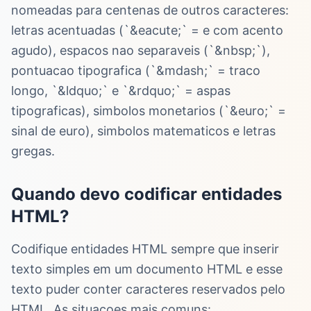
nomeadas para centenas de outros caracteres:
letras acentuadas (`&eacute;` = e com acento
agudo), espacos nao separaveis (`&nbsp;`),
pontuacao tipografica (`&mdash;` = traco
longo, `&ldquo;` e `&rdquo;` = aspas
tipograficas), simbolos monetarios (`&euro;` =
sinal de euro), simbolos matematicos e letras
gregas.
Quando devo codificar entidades
HTML?
Codifique entidades HTML sempre que inserir
texto simples em um documento HTML e esse
texto puder conter caracteres reservados pelo
HTML. As situacoes mais comuns: