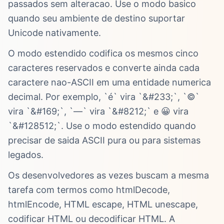
passados sem alteracao. Use o modo basico
quando seu ambiente de destino suportar
Unicode nativamente.
O modo estendido codifica os mesmos cinco
caracteres reservados e converte ainda cada
caractere nao-ASCII em uma entidade numerica
decimal. Por exemplo, `é` vira `&#233;`, `©`
vira `&#169;`, `—` vira `&#8212;` e 😀 vira
`&#128512;`. Use o modo estendido quando
precisar de saida ASCII pura ou para sistemas
legados.
Os desenvolvedores as vezes buscam a mesma
tarefa com termos como htmlDecode,
htmlEncode, HTML escape, HTML unescape,
codificar HTML ou decodificar HTML. A