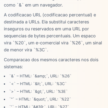
como `&` em um navegador.
A codificacao URL (codificacao percentual) e
destinada a URLs. Ela substitui caracteres
inseguros ou reservados em uma URL por
sequencias de bytes percentuais. Um espaco
vira `%20`, um e-comercial vira `%26`, um sinal
de menor vira `%3C`.
Comparacao dos mesmos caracteres nos dois
sistemas:
`&` – HTML: `&amp;`, URL: `%26`
`<` – HTML: `&lt;`, URL: `%3C`
`>` – HTML: `&gt;`, URL: `%3E`
`"` – HTML: `&quot;`, URL: `%22`
`'` – HTML: `&#39;`, URL: `%27`