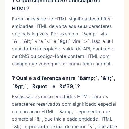
❓
O que significa fazer unescape de
HTML?
Fazer unescape de HTML significa decodificar
entidades HTML de volta aos seus caracteres
originais legiveis. Por exemplo, `&amp;` vira
`&`, `&lt;` vira `<` e `&gt;` vira `>`. Isso e util
quando texto copiado, saida de API, conteudo
de CMS ou codigo-fonte contem HTML com
escape que voce quer ler como texto normal.
❓
Qual e a diferenca entre `&amp;`, `&lt;`,
`&gt;`, `&quot;` e `&#39;`?
Essas sao as cinco entidades HTML para os
caracteres reservados com significado especial
na marcacao HTML. `&amp;` representa o e-
comercial `&`, que inicia cada entidade HTML.
`&lt;` representa o sinal de menor `<`, que abre