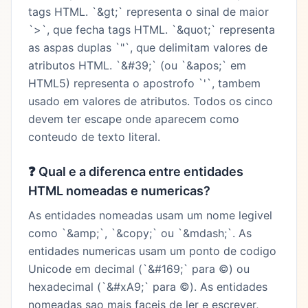
tags HTML. `&gt;` representa o sinal de maior
`>`, que fecha tags HTML. `&quot;` representa
as aspas duplas `"`, que delimitam valores de
atributos HTML. `&#39;` (ou `&apos;` em
HTML5) representa o apostrofo `'`, tambem
usado em valores de atributos. Todos os cinco
devem ter escape onde aparecem como
conteudo de texto literal.
❓
Qual e a diferenca entre entidades
HTML nomeadas e numericas?
As entidades nomeadas usam um nome legivel
como `&amp;`, `&copy;` ou `&mdash;`. As
entidades numericas usam um ponto de codigo
Unicode em decimal (`&#169;` para ©) ou
hexadecimal (`&#xA9;` para ©). As entidades
nomeadas sao mais faceis de ler e escrever,