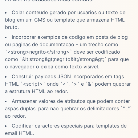
Colar conteudo gerado por usuarios ou texto de
blog em um CMS ou template que armazena HTML
bruto.
Incorporar exemplos de codigo em posts de blog
ou paginas de documentacao – um trecho como
`<strong>negrito</strong>` deve ser codificado
como `&lt;strong&gt;negrito&lt;/strong&gt;` para que
o navegador o exiba como texto visivel.
Construir payloads JSON incorporados em tags
HTML `<script>` onde `<`, `>` e `&` podem quebrar
a estrutura HTML ao redor.
Armazenar valores de atributos que podem conter
aspas duplas, para nao quebrar os delimitadores `"..."`
ao redor.
Codificar caracteres especiais para templates de
email HTML.