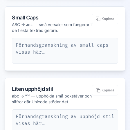
Small Caps
Kopiera
ABC → ᴀʙᴄ — små versaler som fungerar i
de flesta textredigerare.
Förhandsgranskning av small caps 
visas här…
Liten upphöjd stil
Kopiera
abc → ᵃᵇᶜ — upphöjda små bokstäver och
siffror där Unicode stöder det.
Förhandsgranskning av upphöjd stil 
visas här…