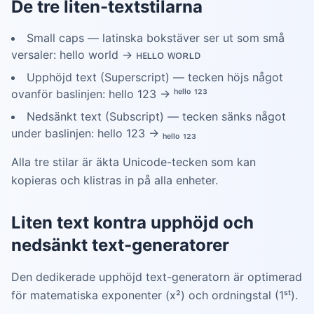
De tre liten-textstilarna
Small caps — latinska bokstäver ser ut som små
versaler: hello world → ʜᴇʟʟᴏ ᴡᴏʀʟᴅ
Upphöjd text (Superscript) — tecken höjs något
ovanför baslinjen: hello 123 → ʰᵉˡˡᵒ ¹²³
Nedsänkt text (Subscript) — tecken sänks något
under baslinjen: hello 123 → ₕₑₗₗₒ ₁₂₃
Alla tre stilar är äkta Unicode-tecken som kan
kopieras och klistras in på alla enheter.
Liten text kontra upphöjd och
nedsänkt text-generatorer
Den dedikerade upphöjd text-generatorn är optimerad
för matematiska exponenter (x²) och ordningstal (1ˢᵗ).