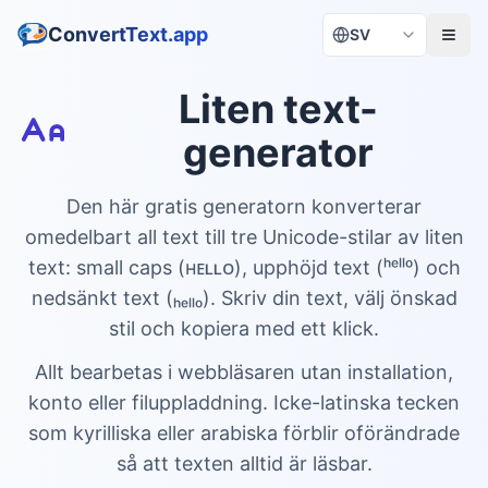
ConvertText.app
SV
Liten text-
generator
Den här gratis generatorn konverterar
omedelbart all text till tre Unicode-stilar av liten
text: small caps (ʜᴇʟʟᴏ), upphöjd text (ʰᵉˡˡᵒ) och
nedsänkt text (ₕₑₗₗₒ). Skriv din text, välj önskad
stil och kopiera med ett klick.
Allt bearbetas i webbläsaren utan installation,
konto eller filuppladdning. Icke-latinska tecken
som kyrilliska eller arabiska förblir oförändrade
så att texten alltid är läsbar.