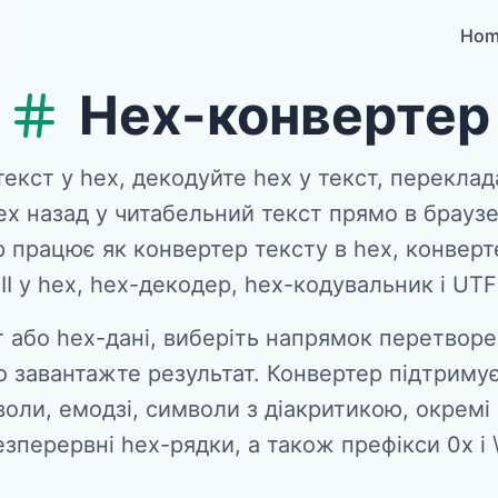
Hom
Hex-конвертер
кст у hex, декодуйте hex у текст, переклад
ex назад у читабельний текст прямо в брауз
 працює як конвертер тексту в hex, конверте
I у hex, hex-декодер, hex-кодувальник і UT
т або hex-дані, виберіть напрямок перетворе
о завантажте результат. Конвертер підтримує
оли, емодзі, символи з діакритикою, окремі
езперервні hex-рядки, а також префікси 0x і \