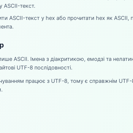
у ASCII-текст.
ти ASCII-текст у hex або прочитати hex як ASCII,
ента.
р
ише ASCII. Імена з діакритикою, емодзі та нелати
йтові UTF-8 послідовності.
чуванням працює з UTF-8, тому є справжнім UTF-
.