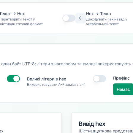
Текст → Hex
Hex → Текст
Перетворити текст у
Декодувати hex назад у
шістнадцятковий формат
читабельний текст
один байт UTF-8; літери з наголосом та емодзі використовують б
Префікс
Великі літери в hex
Використовувати A–F замість a–f
Немає
Вивід hex
ex
Шістнадцяткове представ