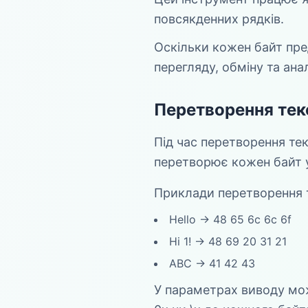
повсякденних рядків.
Оскільки кожен байт пр
перегляду, обміну та ана
Перетворення тек
Під час перетворення тек
перетворює кожен байт 
Приклади перетворення т
Hello → 48 65 6c 6c 6f
Hi 1! → 48 69 20 31 21
ABC → 41 42 43
У параметрах виводу мож