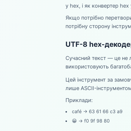
у hex, і як конвертер hex 
Якщо потрібно перетвори
потрібну сторону інструм
UTF-8 hex-декоде
Сучасний текст — це не л
використовують багатоба
Цей інструмент за замов
лише ASCII-інструментом
Приклади:
café → 63 61 66 c3 a9
😀 → f0 9f 98 80