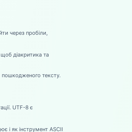
ти через пробіли,
 щоб діакритика та
ь пошкодженого тексту.
ації. UTF-8 є
є і як інструмент ASCII