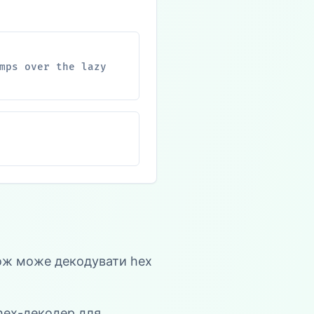
mps over the lazy
кож може декодувати hex
 hex-декодер для