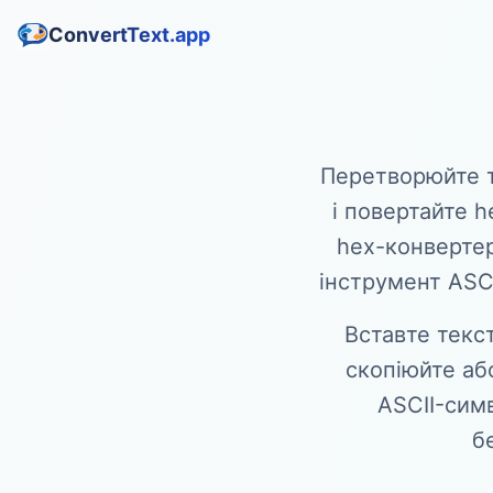
ConvertText.app
Перетворюйте те
і повертайте h
hex-конвертер
інструмент ASCI
Вставте текс
скопіюйте аб
ASCII-симв
б