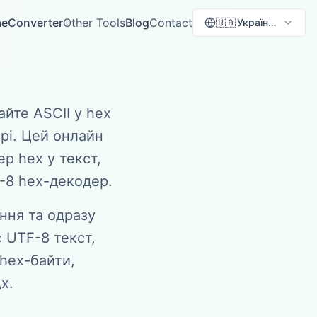
e
Converter
Other Tools
Blog
Contact
🇺🇦
Українська
айте ASCII у hex
ері. Цей онлайн
р hex у текст,
F-8 hex-декодер.
ння та одразу
 UTF-8 текст,
 hex-байти,
x.