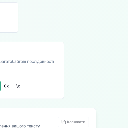
агатобайтові послідовності
0x
\x
Копіювати
лення вашого тексту