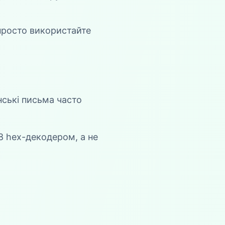
 просто використайте
нські письма часто
8 hex-декодером, а не