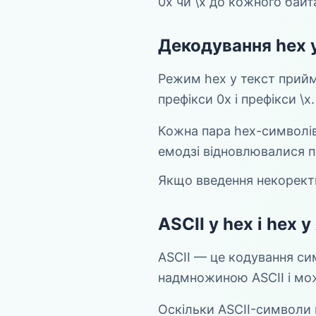
0x чи \x до кожного байт
Декодування hex у
Режим hex у текст прийм
префікси 0x і префікси \x.
Кожна пара hex-символів
емодзі відновлювалися 
Якщо введення некоректн
ASCII у hex і hex у
ASCII — це кодування сим
надмножиною ASCII і мож
Оскільки ASCII-символи 