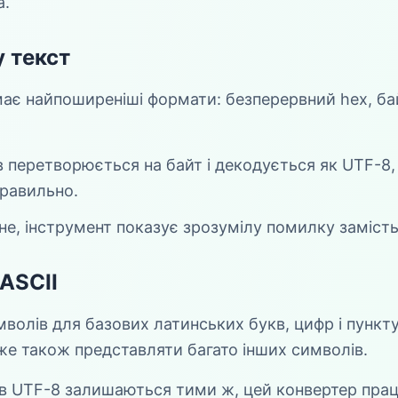
а.
 текст
ає найпоширеніші формати: безперервний hex, бай
 перетворюється на байт і декодується як UTF-8,
правильно.
е, інструмент показує зрозумілу помилку заміст
 ASCII
волів для базових латинських букв, цифр і пункту
е також представляти багато інших символів.
в UTF-8 залишаються тими ж, цей конвертер працю