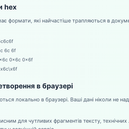
и hex
ає формати, які найчастіше трапляються в докуме
6c6c6f
c 6c 6f
x6c 0x6c 0x6f
\x6c\x6f
етворення в браузері
ться локально в браузері. Ваші дані ніколи не на
исним для чутливих фрагментів тексту, технічних 