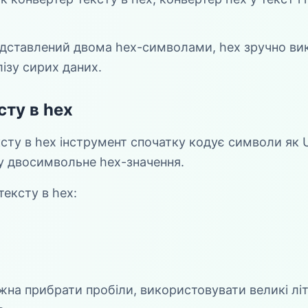
едставлений двома hex-символами, hex зручно ви
лізу сирих даних.
сту в hex
сту в hex інструмент спочатку кодує символи як U
у двосимвольне hex-значення.
ексту в hex:
на прибрати пробіли, використовувати великі літ