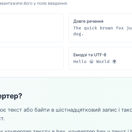
авантажити його у поле введення.
Довге речення
The quick brown fox ju
dog.
Емодзі та UTF-8
Hello 😀 World 🌍
ертер?
є текст або байти в шістнадцятковий запис і та
т.
 конвертер тексту в hex, конвертер hex у текст і