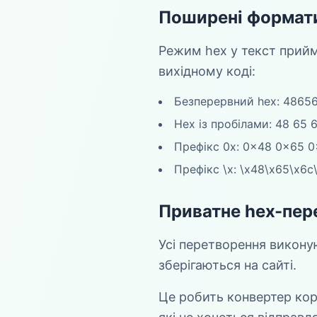
Поширені формат
Режим hex у текст прийм
вихідному коді:
Безперервний hex: 4865
Hex із пробілами: 48 65 6
Префікс 0x: 0x48 0x65 0
Префікс \x: \x48\x65\x6c
Приватне hex-пер
Усі перетворення виконую
зберігаються на сайті.
Це робить конвертер кор