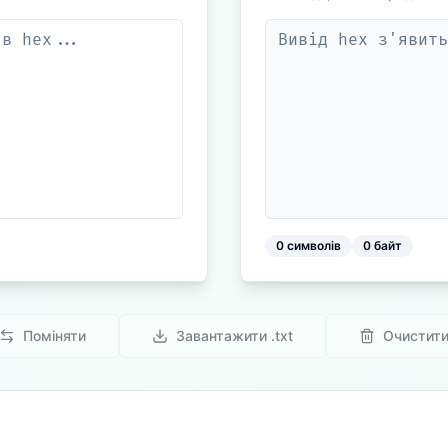
0
символів
0
байт
Поміняти
Завантажити .txt
Очистит