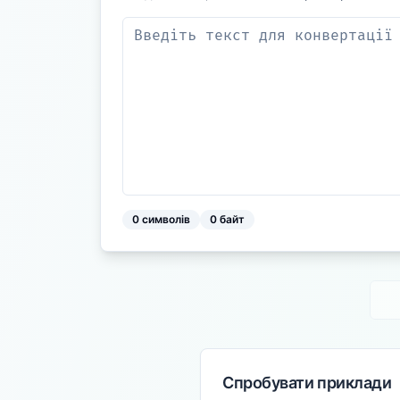
0
символів
0
байт
Спробувати приклади