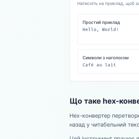
Натисніть на приклад, щоб з
Простий приклад
Hello, World!
Символи з наголосом
Café au lait
Що таке hex-конв
Hex-конвертер перетворю
назад у читабельний текс
Цей інструмент працює як